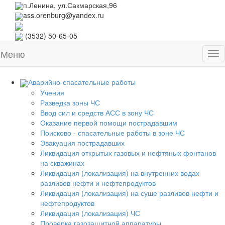
п.Ленина, ул.Сакмарская,96
ass.orenburg@yandex.ru
(3532)
50-65-05
Меню
Tog
nav
Аварийно-спасательные работы
Учения
Разведка зоны ЧС
Ввод сил и средств АСС в зону ЧС
Оказание первой помощи пострадавшим
Поисково - спасательные работы в зоне ЧС
Эвакуация пострадавших
Ликвидация открытых газовых и нефтяных фонтанов
на скважинах
Ликвидация (локализация) на внутренних водах
разливов нефти и нефтепродуктов
Ликвидация (локализация) на суше разливов нефти и
нефтепродуктов
Ликвидация (локализация) ЧС
Проверка газозащитной аппаратуры