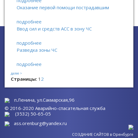
подробнее
Оказание первой помощи пострадавшим
подробнее
Ввод сил и средств АСС в зону ЧС
подробнее
Разведка зоны ЧС
подробнее
далее >
Страницы:
1
2
п.Ленина, ул.Сакмарская,96
© 2016-2020 Аварийно-спасательная служба
(3532) 50-65-05
ass.orenburg@yandex.ru
СОЗДАНИЕ САЙТОВ
в Оренбурге