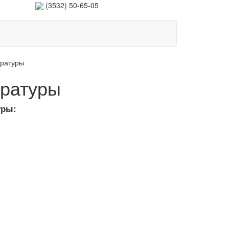
(3532)
50-65-05
аратуры
аратуры
уры: