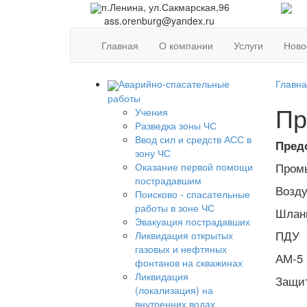
п.Ленина, ул.Сакмарская,96
ass.orenburg@yandex.ru
Главная
О компании
Услуги
Ново
Аварийно-спасательные
Главн
работы
Пр
Учения
Разведка зоны ЧС
Ввод сил и средств АСС в
Пред
зону ЧС
Оказание первой помощи
Пром
пострадавшим
Возду
Поисково - спасательные
работы в зоне ЧС
Шланг
Эвакуация пострадавших
ПДУ
Ликвидация открытых
газовых и нефтяных
АМ-5
фонтанов на скважинах
Ликвидация
Защит
(локализация) на
внутренних водах