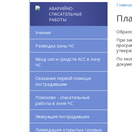
Главна
АВАРИЙНО-
СПАСАТЕЛЬНЫЕ
Пла
РАБОТЫ
Образо
Учения
При за
програ
Разведка зоны ЧС
утверж
По око
Ввод сил и средств АСС в зону
докуме
ЧС
Оказание первой помощи
пострадавшим
Поисково - спасательные
работы в зоне ЧС
Эвакуация пострадавших
Ликвидация открытых газовых