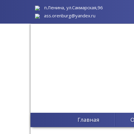
п.Ленина, ул.Сакмарская,96
ass.orenburg@yandex.ru
Главная
О