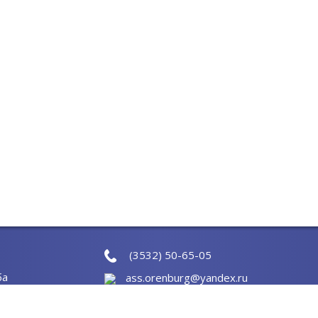
(3532) 50-65-05
ба
ass.orenburg@yandex.ru