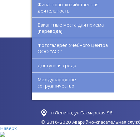
Финансово-хозяйственная
деятельность
Вакантные места для приема
(перевода)
Фотогалерея Учебного центра
ООО "АСС"
Доступная среда
Международное
сотрудничество
п.Ленина, ул.Сакмарская,96
© 2016-2020 Аварийно-спасательная служ
Наверх